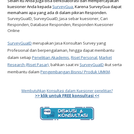
Selain itu Anda juga bisa berkolaborasi dan mempercayakan
kuesioner Anda kepada
SurveyGua
, Karena SurveyGua dapat
memahami apa yang ada di dalam pikiran Responden.
SurveyGuaID,
SurveyGuaID, Jasa sebar kuesioner, Cari
Responden, Database Responden, Responden Kuesioner
Online
SurveyGuaID
merupakan Jasa Konsultan Survey yang
Profesional dan berpengalaman, hingga dapat membantu
dalam setiap
Penelitian Akademis
,
Riset Personal
,
Market
Research (Riset Pasar)
, bahkan saat ini
SurveyGuaID
ikut serta
membantu dalam
Pengembangan Bisnis/ Produk UMKM
.
Membutuhkan
Konsultasi dalam Kuesioner penelitian?
>> klik untuk FREE konsultasi <<