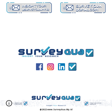
@2022 www.SurveyGua.My.Id