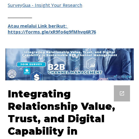
SurveyGua - Insight Your Research
_____________
Atau melalui Link berikut:
https://forms.gle/xR9fo6q9fMhvq6R76